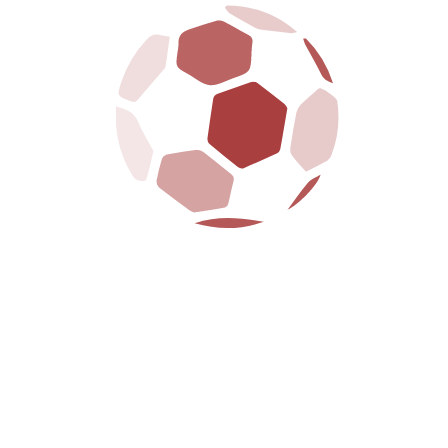
Da sempre al fianco della città e dei suoi tifosi, la
SS Arezzo porta avanti con orgoglio i colori
amaranto, tra passione, tradizione e futuro.
La S.S. Arezzo è dotata della legge 231 ed ha
regolarmente adempiuto a tutte le formalità
richieste