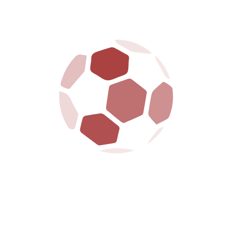
3
DIFENSORE
FABIO TITO
77
DIFENSORE
GIANLUCA DI CHIARA
26