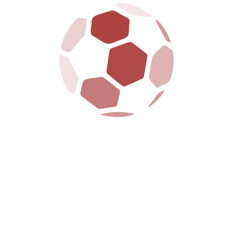
Da sempre al fianco della città e dei suoi tifosi, la
SS Arezzo porta avanti con orgoglio i colori
amaranto, tra passione, tradizione e futuro.
La S.S. Arezzo è dotata della legge 231 ed ha
regolarmente adempiuto a tutte le formalità
richieste