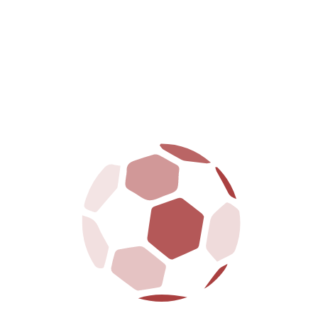
00; ridotto donne/over 65 e under 18 €25,00];
0; ridotto donne/over 65 e under 18 €18,00];
 donne/over 65 e under 18 €9,00];
0]
(acquistabili solo in prevendita).
 prezzo
legata alle commissioni bancarie.
io di Viale Gramsci.
di domenica 25 gennaio) prima dell’inizio della partita.
00; ridotto donne/over 65 e under 18 €30,00];
dita [6-14 anni €12,00; ridotto donne/over 65 e under 18 €22,00];
 donne/over 65 e under 18 €10,00].