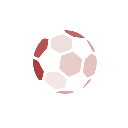
La S.S. Arezzo è dotata della legge 231 ed ha
regolarmente adempiuto a tutte le formalità
richieste
MENU
HOME
CLUB
PRIMA SQUADRA
GIOVANILI