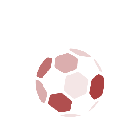
SS Arezzo porta avanti con orgoglio i colori
amaranto, tra passione, tradizione e futuro.
La S.S. Arezzo è dotata della legge 231 ed ha
regolarmente adempiuto a tutte le formalità
richieste
MENU
HOME