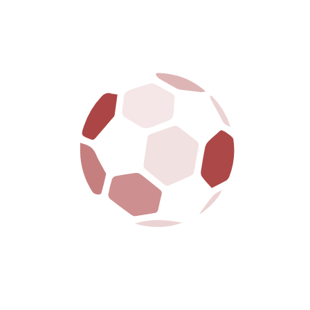
La S.S. Arezzo è dotata della legge 231 ed ha
regolarmente adempiuto a tutte le formalità
richieste
MENU
HOME
CLUB
PRIMA SQUADRA
GIOVANILI