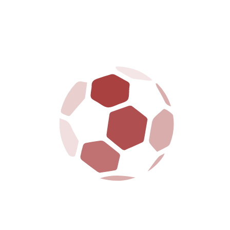
La S.S. Arezzo è dotata della legge 231 ed ha
regolarmente adempiuto a tutte le formalità
richieste
MENU
HOME
CLUB