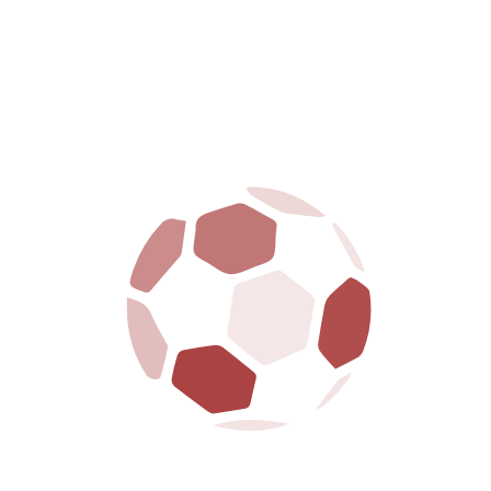
Da sempre al fianco della città e dei suoi tifosi, la
SS Arezzo porta avanti con orgoglio i colori
amaranto, tra passione, tradizione e futuro.
La S.S. Arezzo è dotata della legge 231 ed ha
regolarmente adempiuto a tutte le formalità
richieste
MENU