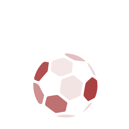
Da sempre al fianco della città e dei suoi tifosi, la
SS Arezzo porta avanti con orgoglio i colori
amaranto, tra passione, tradizione e futuro.
La S.S. Arezzo è dotata della legge 231 ed ha
regolarmente adempiuto a tutte le formalità
richieste
MENU