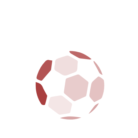
Da sempre al fianco della città e dei suoi tifosi, la
SS Arezzo porta avanti con orgoglio i colori
amaranto, tra passione, tradizione e futuro.
La S.S. Arezzo è dotata della legge 231 ed ha
regolarmente adempiuto a tutte le formalità
richieste
MENU
HOME