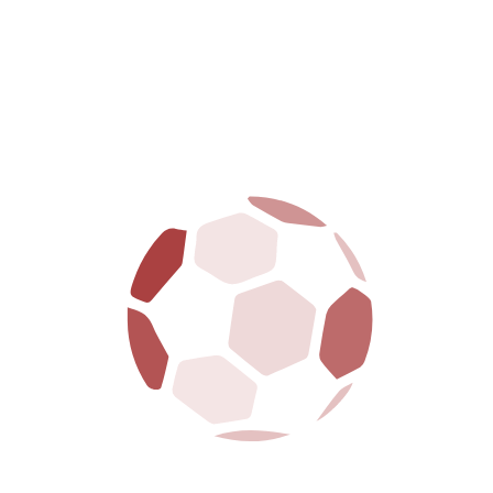
Mercoledì 22 aprileAllenamento ore 14:30Arezzo
Training Center “Giusy Conti”, Rigutino. Giovedì 23
aprileAllenamento ore 14:30Stadio Comunale “Città di
Arezzo”. Venerdì 24 aprileAllenamento a porte chiuse.
Sabato 25 aprileAllenamento a porte chiuse. Domenica
26 aprile38ª giornata di campionato: S.S. Arezzo –...
LEGGI DI PIÙ
16/04/2026
Prevendita per la trentasettesima