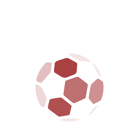
iesima
Serie C,
a per la 36ª giornata di
o-Livorno, in programma
rile 2026, con inizio