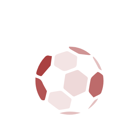
er
eyer
orre per sostenere la
che su CharityStars
coppie per un San