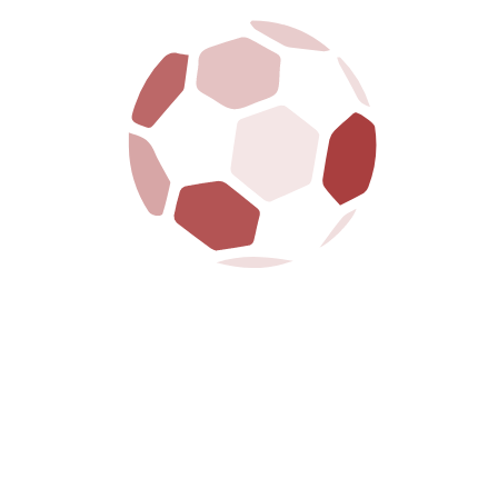
Primavera, chiamata alla sfida più importante della
stagione: dopo lo 0-0 dell’andata, gli...
LEGGI DI PIÙ
13/04/2026
Settore giovanile: il report del fine
settimana
Un fine settimana intenso, emozionante, vissuto con il
cuore rivolto a chi, per anni, ha custodito i nostri campi,