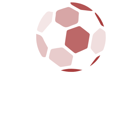
prendere parte...
LEGGI DI PIÙ
19/01/2026
Settore giovanile: il report del fine
settimana
Le squadre del settore giovanile amaranto sono state
impegnate in un nuovo turno di campionato che ha
offerto indicazioni utili sul percorso di crescita dei