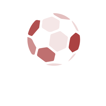
Attiva da oggi, lunedì 9 febbraio la prevendita per la
ventiseiesima giornata di Campionato Serie C Sky Wifi,
girone di ritorno, Carpi-Arezzo, in programma allo
Stadio “Sandro Cabassi” di Carpi giovedì 12 febbraio,
con inizio alle ore 20:30. La vendita dei tagliandi...
LEGGI DI PIÙ
09/02/2026
Report allenamento – Lunedì 9 febbraio
–