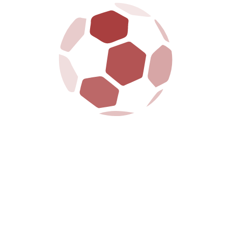
Da sempre al fianco della città e dei suoi tifosi, la
SS Arezzo porta avanti con orgoglio i colori
amaranto, tra passione, tradizione e futuro.
La S.S. Arezzo è dotata della legge 231 ed ha
regolarmente adempiuto a tutte le formalità
richieste