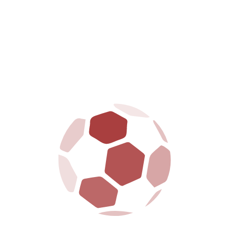
Vigorito. (
clicca QUI
)
Tags:
Amaranto
BeneventoArezzo
Prevendita
PrimaSquadra
SerieCSkyWifi
SSArezzo